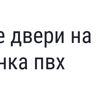
 двери на
нка пвх