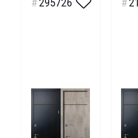
295726
2