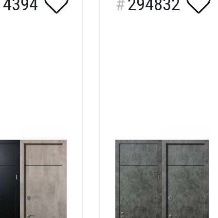
14394
294832