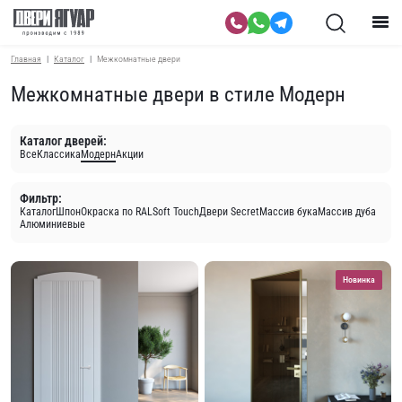
Главная
Каталог
Межкомнатные двери
Межкомнатные двери в стиле Модерн
Каталог дверей:
Все
Классика
Модерн
Акции
Фильтр:
Каталог
Шпон
Окраска по RAL
Soft Touch
Двери Secret
Массив бука
Массив дуба
Алюминиевые
Новинка