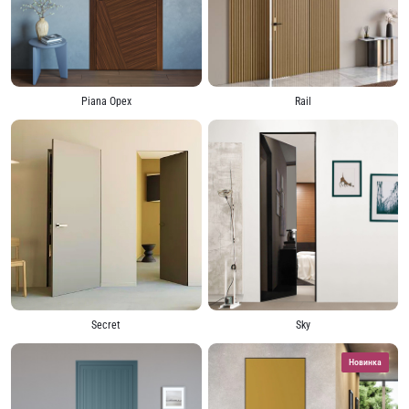
Piana Орех
Rail
Secret
Sky
Новинка