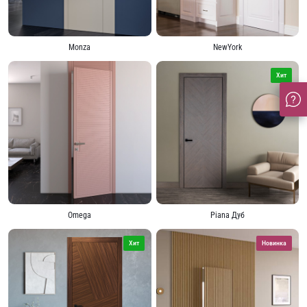
Monza
NewYork
Хит
Piana Дуб
Omega
Хит
Новинка