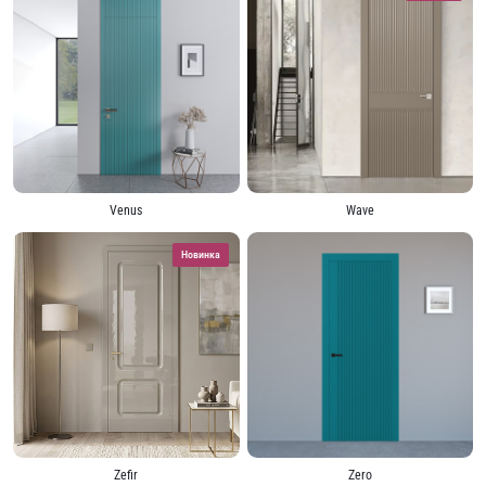
Venus
Wave
Новинка
Zefir
Zero