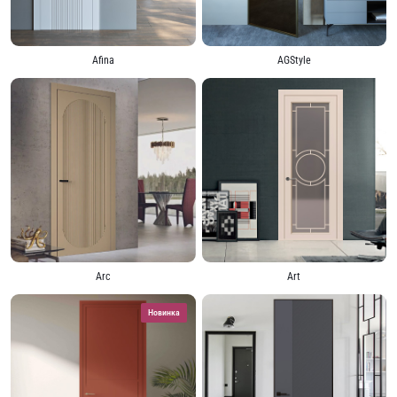
Afina
AGStyle
Art
Arc
Новинка