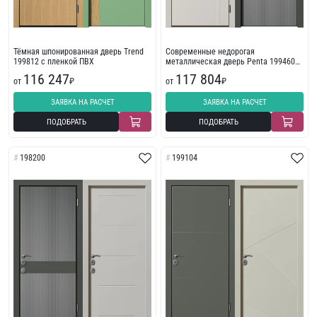
Тёмная шпонированная дверь Trend
Современные недорогая
199812 с пленкой ПВХ
металлическая дверь Penta 199460
(зеленая)
116 247
117 804
от
₽
от
₽
ЗАЯВКА НА РАСЧЕТ
ЗАЯВКА НА РАСЧЕТ
ПОДОБРАТЬ
ПОДОБРАТЬ
198200
199104