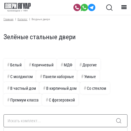
Главная
Каталог
Входные двери
Зелёные стальные двери
Белый
Коричневый
МДФ
Дорогие
С молдингом
Панели наборные
Умные
В частный дом
В кирпичный дом
Со стеклом
Премиум класса
С фрезеровкой