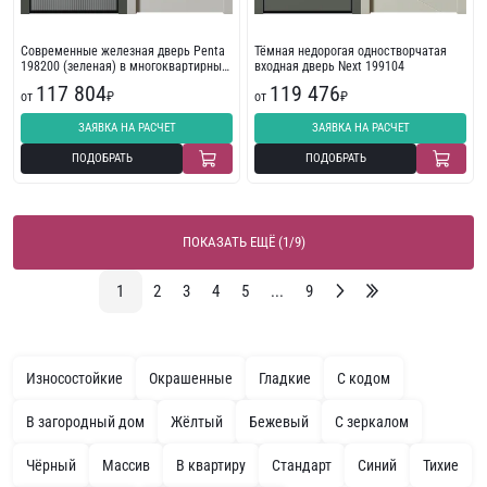
Современные железная дверь Penta
Тёмная недорогая одностворчатая
198200 (зеленая) в многоквартирный
входная дверь Next 199104
дом
117 804
119 476
от
₽
от
₽
ЗАЯВКА НА РАСЧЕТ
ЗАЯВКА НА РАСЧЕТ
ПОДОБРАТЬ
ПОДОБРАТЬ
ПОКАЗАТЬ ЕЩЁ (1/9)
1
2
3
4
5
...
9
Износостойкие
Окрашенные
Гладкие
С кодом
В загородный дом
Жёлтый
Бежевый
С зеркалом
Чёрный
Массив
В квартиру
Стандарт
Синий
Тихие