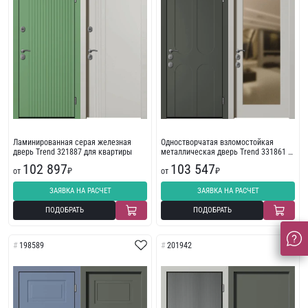
Ламинированная серая железная
Одностворчатая взломостойкая
дверь Trend 321887 для квартиры
металлическая дверь Trend 331861 с
зеркалом
102 897
103 547
от
₽
от
₽
ЗАЯВКА НА РАСЧЕТ
ЗАЯВКА НА РАСЧЕТ
ПОДОБРАТЬ
ПОДОБРАТЬ
198589
201942