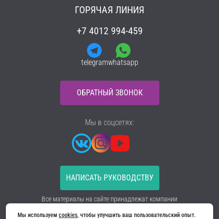
ГОРЯЧАЯ ЛИНИЯ
+7 4012 994-459
telegram
whatsapp
ОБРАТНЫЙ ЗВОНОК
Мы в соцсетях:
НАПИСАТЬ РУКОВОДСТВУ
Все материалы на сайте принадлежат компании
ООО «Ягуар-М» — входные и межкомнатные двери
производителя. Копирование запрещено!
Мы используем 
cookies
, чтобы улучшить ваш пользовательский опыт. 