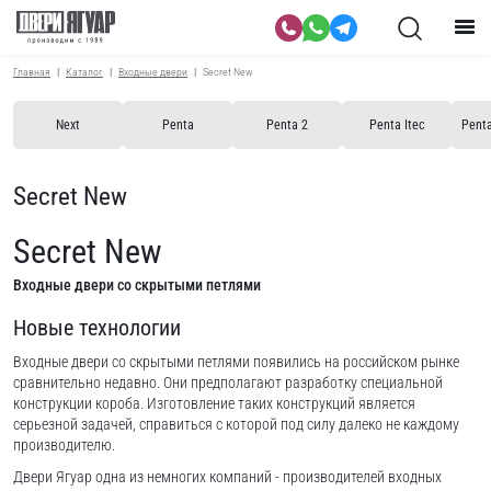
Главная
Каталог
Входные двери
Secret New
Next
Penta
Penta 2
Penta Itec
Penta
Secret New
Secret New
Входные двери со скрытыми петлями
Новые технологии
Входные двери со скрытыми петлями появились на российском рынке
сравнительно недавно. Они предполагают разработку специальной
конструкции короба. Изготовление таких конструкций является
серьезной задачей, справиться с которой под силу далеко не каждому
производителю.
Двери Ягуар одна из немногих компаний - производителей входных