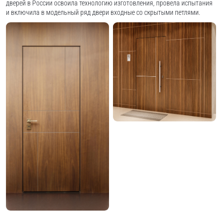
дверей в России освоила технологию изготовления, провела испытания
и включила в модельный ряд двери входные со скрытыми петлями.