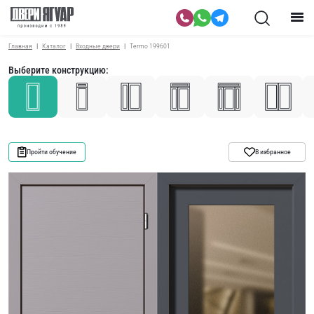
Главная
Каталог
Входные двери
Termo 199601
Выберите конструкцию:
Пройти обучение
В избранное