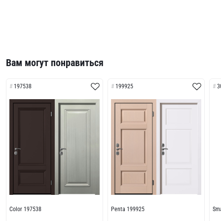
Вам могут понравиться
197538
199925
3
Color 197538
Penta 199925
Sma