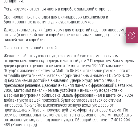
запирания.
Регулируемая ответная часть в коробе с замковой стороны.
Бронированные накладки для цилиндровых механизмов и
бронированные пластины для сувальдных замков.
Декоративные втулки (цвет хром) для отверстий под: противосъемные
штыри (в петлевой части коробки),вертикальные приводы (в верхней и
нижней части коробки).
Глазок со стеклянной оптикой.
Желаете выбрать утепленную, взломостойкую с терморазрывом
входную металлическую дверь в частный дом ? Предлагаем Вам модель
двери среднего ценового сегмента Termo артикул 199601 компании
"Ягуар" с замочной системой Mottura 85.595 и стильной ручкой Libra от
Armadillo цвета "никель матовый" (оригинальный номер - LD26-1SN/CP-
3) без сомнения достойна внимания! Дверь Ягуар Termo 199601 -
прекрасное решение. Дверная внешняя панель с фрезеровкой цвета RAL
7036, материал панели - эмаль устойчив к внешниму воздействию.
Дверная внутренняя облицовка Эмаль фрезерованная в цвете RAL 7024
добавит уюта вашей прихожей, будет согласовываться со стилем
интерьера. Покупайте высококачественную входную дверь от
производителя Ягуар и прочувствуйте комфорт и уют своего дома! По
всем вопросам, опытные консультанты непременно помогут подобрать
оптимальную модель под ваши нужды. Обращайтесь, тел: +7 4012 994-
459 (Калининград)