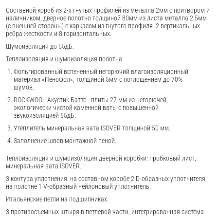
Составной короб из 2-х гнутых профилей из металла 2мм с притвором и
наличником, дверное полотно толщиной 80мм из листа металла 2,5мм
(с внешней стороны) c каркасом из гнутого профиля. 2 вертикальных
ребра жесткости и 8 горизонтальных.
Шумоизоляция до 55дБ.
Теплоизоляция и шумоизоляция полотна:
Фольгированный вспененный негорючий влагоизоляционный
материал «Пенофол», толщиной 5мм с поглощением до 70%
шумов.
ROCKWOOL Акустик Баттс - плиты 27 мм из негорючей,
экологически чистой каменной ваты с повышенной
звукоизоляцией 55дБ.
Утеплитель минеральная вата ISOVER толщиной 50 мм.
Заполнение швов монтажной пеной.
Теплоизоляция и шумоизоляция дверной коробки: пробковый лист,
минеральная вата ISOVER.
3 контура уплотнения: на составном коробе 2 D-образных уплотнителя,
на полотне 1 V-образный нейлоновый уплотнитель.
Итальянские петли на подшипниках.
3 противосъемных штыря в петлевой части, интегрированная система