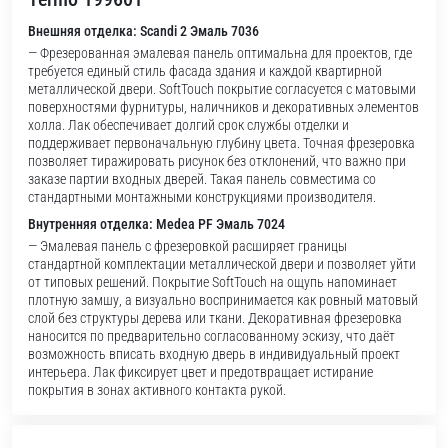
Внешняя отделка: Scandi 2 Эмаль 7036
— Фрезерованная эмалевая панель оптимальна для проектов, где
требуется единый стиль фасада здания и каждой квартирной
металлической двери. SoftTouch покрытие согласуется с матовыми
поверхностями фурнитуры, наличников и декоративных элементов
холла. Лак обеспечивает долгий срок службы отделки и
поддерживает первоначальную глубину цвета. Точная фрезеровка
позволяет тиражировать рисунок без отклонений, что важно при
заказе партии входных дверей. Такая панель совместима со
стандартными монтажными конструкциями производителя.
Внутренняя отделка: Medea PF Эмаль 7024
— Эмалевая панель с фрезеровкой расширяет границы
стандартной комплектации металлической двери и позволяет уйти
от типовых решений. Покрытие SoftTouch на ощупь напоминает
плотную замшу, а визуально воспринимается как ровный матовый
слой без структуры дерева или ткани. Декоративная фрезеровка
наносится по предварительно согласованному эскизу, что даёт
возможность вписать входную дверь в индивидуальный проект
интерьера. Лак фиксирует цвет и предотвращает истирание
покрытия в зонах активного контакта рукой.