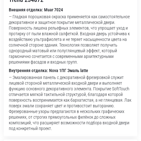
Внешняя отделка: Muar 7024
— Гладкая порошковая окраска применяется как самостоятельное
декоративное и защитное покрытие металлической двери.
Поверхность лишена рельефных элементов, что упрощает уход и
протирку от пыли влажной салфеткой. Входная дверь устойчива к
воздействию ультрафиолета и не теряет насыщенности цвета на
солнечной стороне здания. Технология позволяет получить
однородный матовый или полуглянцевый эффект, который
гармонично сочетается с современными архитектурными
решениями фасадов и входных групп.
Внутренняя отделка: Nova 1ПГ Эмаль latte
— Эмалированная панель с декоративной фрезеровкой служит
лицевой стороной металлической входной двери и выполняет
функцию основного декоративного элемента. Покрытие SoftTouch
отличается мягкой тактильной структурой, благодаря которой
поверхность воспринимается как бархатистая, а не глянцевая. Лак
поверх эмали сохраняет цвет и противостоит выгоранию.
Фрезерованные узоры предлагаются в нескольких графических
решениях, от строгих прямоугольных филёнок до сложных
композиций, что расширяет возможности подбора входной двери
под конкретный проект.