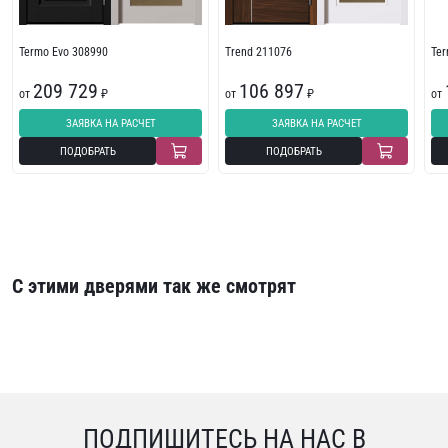
Termo Evo 308990
Trend 211076
Te
209 729
106 897
от
₽
от
₽
от
ЗАЯВКА НА РАСЧЕТ
ЗАЯВКА НА РАСЧЕТ
ПОДОБРАТЬ
ПОДОБРАТЬ
С этими дверями так же смотрят
ПОДПИШИТЕСЬ НА НАС В