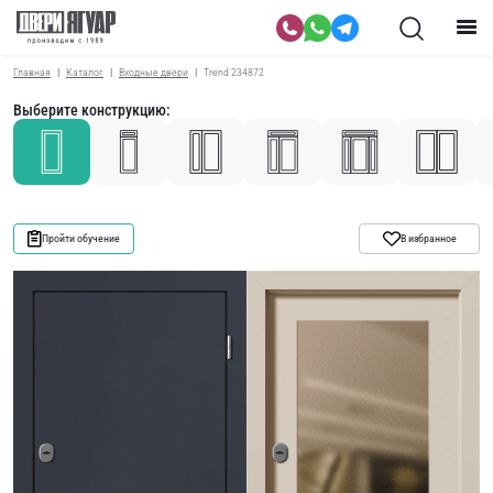
Главная
Каталог
Входные двери
Trend 234872
Выберите конструкцию:
Пройти обучение
В избранное