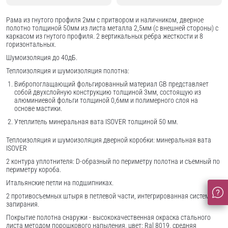
Рама из гнутого профиля 2мм с притвором и наличником, дверное
полотно толщиной 50мм из листа металла 2,5мм (с внешней стороны) c
каркасом из гнутого профиля. 2 вертикальных ребра жесткости и 8
горизонтальных.
Шумоизоляция до 40дБ.
Теплоизоляция и шумоизоляция полотна:
Вибропоглащающий фольгированный материал GB представляет
собой двухслойную конструкцию толщиной 3мм, состоящую из
алюминиевой фольги толщиной 0,6мм и полимерного слоя на
основе мастики.
Утеплитель минеральная вата ISOVER толщиной 50 мм.
Теплоизоляция и шумоизоляция дверной коробки: минеральная вата
ISOVER
2 контура уплотнителя: D-образный по периметру полотна и съемный по
периметру короба.
Итальянские петли на подшипниках.
2 противосъемных штыря в петлевой части, интегрированная система
запирания.
Покрытие полотна снаружи - высококачественная окраска стального
листа методом порошкового напыления, цвет: Ral 8019, средняя