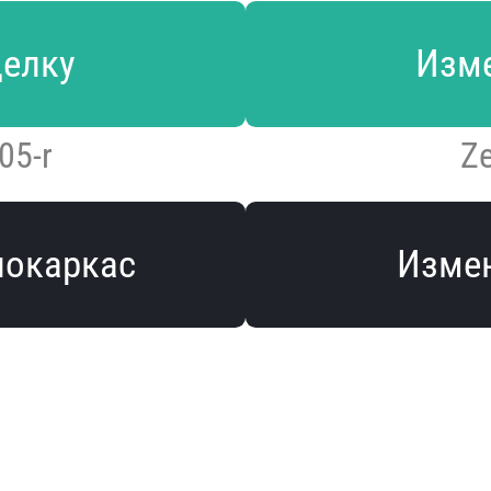
делку
Изме
05-r
Ze
локаркас
Измен