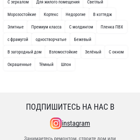
С зеркалом
Для жилого помещения
Светлый
Морозостойкие
Кортекс
Недорогие
В коттедж
Элитные
Премиум класса
С молдингом
Пленка ПВХ
с фрамугой
одностворчатые
Бежевый
В загородный дом
Взломостойкие
Зелёный
С окном
Окрашенные
Тёмный
Шпон
ПОДПИШИТЕСЬ НА НАС В
instagram
Занимаетесь ремонтом, строите дом или