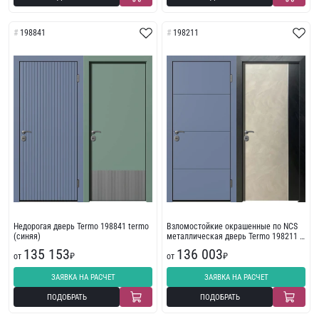
198841
198211
Недорогая дверь Termo 198841 termo
Взломостойкие окрашенные по NCS
(синяя)
металлическая дверь Termo 198211 с
фрезеровкой
135 153
136 003
от
₽
от
₽
ЗАЯВКА НА РАСЧЕТ
ЗАЯВКА НА РАСЧЕТ
ПОДОБРАТЬ
ПОДОБРАТЬ