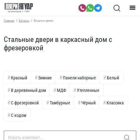
Главная
Каталог
Входные двери
Стальные двери в каркасный дом с
фрезеровкой
Красный
Зимние
Панели наборные
Белый
В деревянный дом
МДФ
Утепленные
С фрезеровкой
Тамбурные
Чёрный
Классика
С кодом