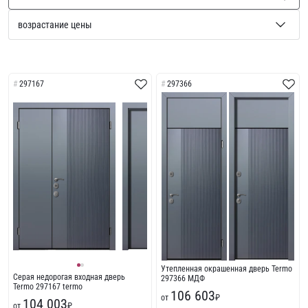
297167
297366
Утепленная окрашенная дверь Termo
Серая недорогая входная дверь
297366 МДФ
Termo 297167 termo
106 603
от
₽
104 003
от
₽