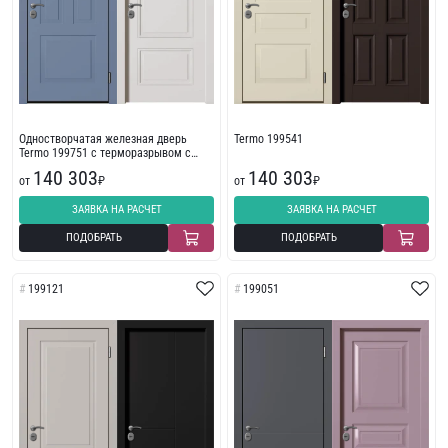
Одностворчатая железная дверь
Termo 199541
Termo 199751 с терморазрывом с
фрезеровкой
140 303
140 303
от
₽
от
₽
ЗАЯВКА НА РАСЧЕТ
ЗАЯВКА НА РАСЧЕТ
ПОДОБРАТЬ
ПОДОБРАТЬ
199121
199051