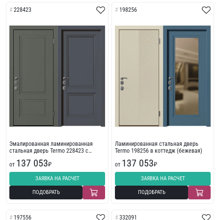
228423
198256
Эмалированная ламинированная
Ламинированная стальная дверь
стальная дверь Termo 228423 с
Termo 198256 в коттедж (бежевая)
терморазрывом
137 053
137 053
от
₽
от
₽
ЗАЯВКА НА РАСЧЕТ
ЗАЯВКА НА РАСЧЕТ
ПОДОБРАТЬ
ПОДОБРАТЬ
197556
332091