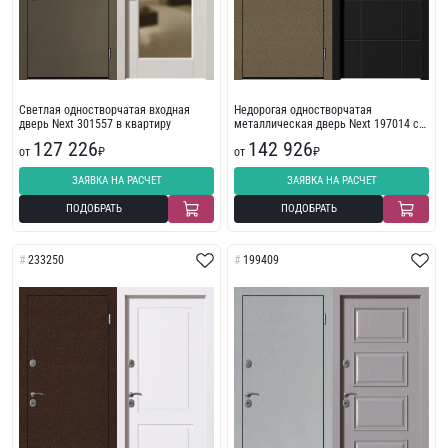
Светлая одностворчатая входная
Недорогая одностворчатая
дверь Next 301557 в квартиру
металлическая дверь Next 197014 с
фрезеровкой
127 226
142 926
от
₽
от
₽
ЗАЯВКА НА РАСЧЕТ
ЗАЯВКА НА РАСЧЕТ
ПОДОБРАТЬ
ПОДОБРАТЬ
233250
199409