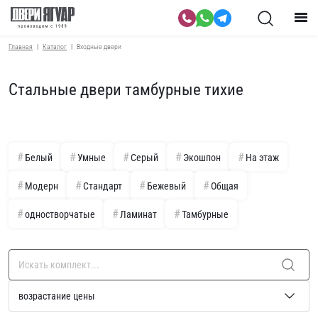
Главная
Каталог
Входные двери
Стальные двери тамбурные тихие
Белый
Умные
Серый
Экошпон
На этаж
Модерн
Стандарт
Бежевый
Общая
одностворчатые
Ламинат
Тамбурные