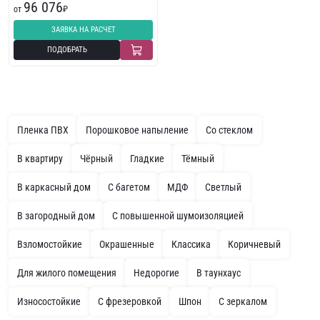
96 076
от
₽
ЗАЯВКА НА РАСЧЕТ
ПОДОБРАТЬ
Пленка ПВХ
Порошковое напыление
Со стеклом
В квартиру
Чёрный
Гладкие
Тёмный
В каркасный дом
С багетом
МДФ
Светлый
В загородный дом
С повышенной шумоизоляцией
Взломостойкие
Окрашенные
Классика
Коричневый
Для жилого помещения
Недорогие
В таунхаус
Износостойкие
С фрезеровкой
Шпон
С зеркалом