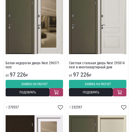
Белая недорогая дверь Next 296571
Светлая стальная дверь Next 295814
next
next в многоквартирный дом
97 226
97 226
от
₽
от
₽
ЗАЯВКА НА РАСЧЕТ
ЗАЯВКА НА РАСЧЕТ
ПОДОБРАТЬ
ПОДОБРАТЬ
270557
232597