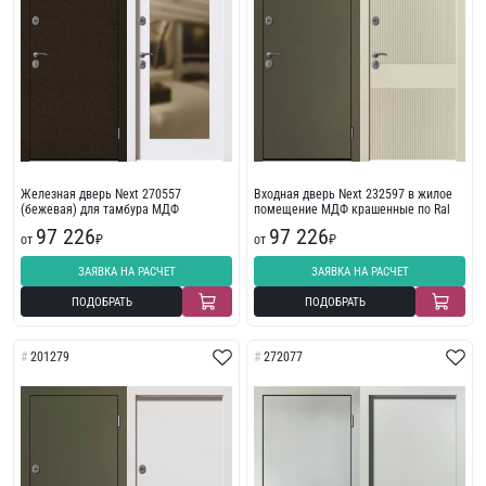
Железная дверь Next 270557
Входная дверь Next 232597 в жилое
(бежевая) для тамбура МДФ
помещение МДФ крашенные по Ral
97 226
97 226
от
₽
от
₽
ЗАЯВКА НА РАСЧЕТ
ЗАЯВКА НА РАСЧЕТ
ПОДОБРАТЬ
ПОДОБРАТЬ
201279
272077