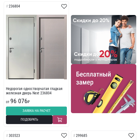
236804
Недорогая одностворчатая гладкая
железная дверь Next 236804
96 076
от
₽
ЗАЯВКА НА РАСЧЕТ
ПОДОБРАТЬ
303523
299685