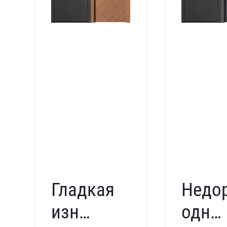
Гладкая
Недо
износостойкая
одно