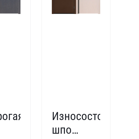
рогая
Износостойкая
створчатая
шпонированная