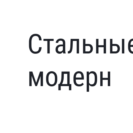
Стальны
модерн