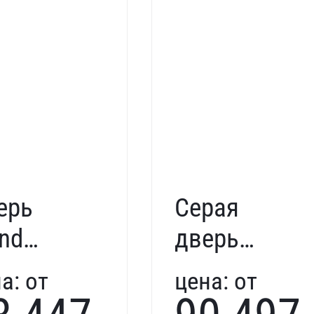
ерь
Серая
end
дверь
9627
Trend
а:
от
цена:
от
жилое
197892