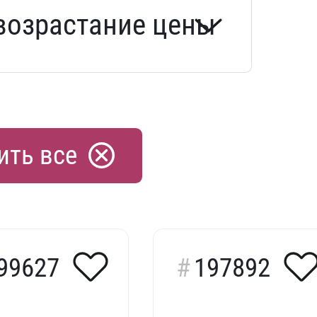
ить все
99627
197892