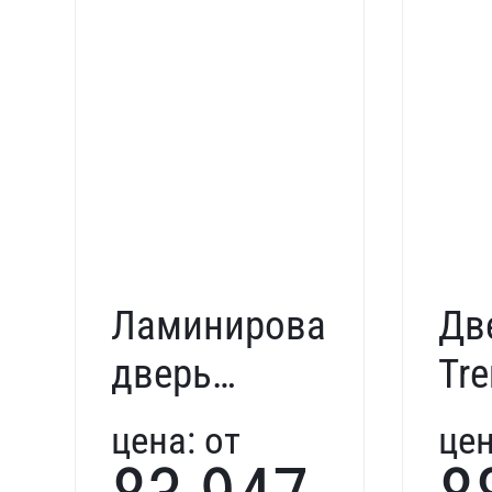
Ламинированная
Дв
дверь
Tr
Trend
19
цена:
от
цен
331805
в 