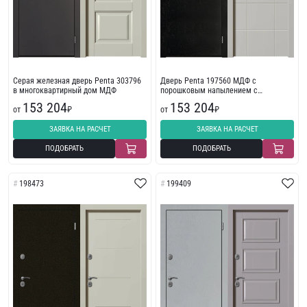
Серая железная дверь Penta 303796
Дверь Penta 197560 МДФ с
в многоквартирный дом МДФ
порошковым напылением с
фрезеровкой
153 204
153 204
от
₽
от
₽
ЗАЯВКА НА РАСЧЕТ
ЗАЯВКА НА РАСЧЕТ
ПОДОБРАТЬ
ПОДОБРАТЬ
198473
199409