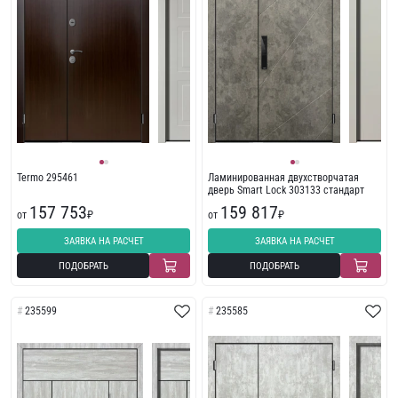
Termo 295461
Ламинированная двухстворчатая
дверь Smart Lock 303133 стандарт
157 753
159 817
от
₽
от
₽
ЗАЯВКА НА РАСЧЕТ
ЗАЯВКА НА РАСЧЕТ
ПОДОБРАТЬ
ПОДОБРАТЬ
235599
235585