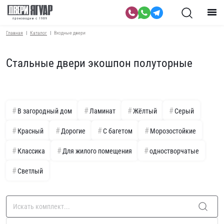
Главная
Каталог
Входные двери
Стальные двери экошпон полуторные
В загородный дом
Ламинат
Жёлтый
Серый
Красный
Дорогие
С багетом
Морозостойкие
Классика
Для жилого помещения
одностворчатые
Светлый