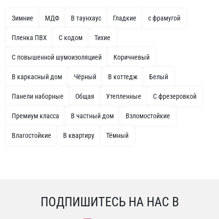
Зимние
МДФ
В таунхаус
Гладкие
с фрамугой
Пленка ПВХ
С кодом
Тихие
С повышенной шумоизоляцией
Коричневый
В каркасный дом
Чёрный
В коттедж
Белый
Панели наборные
Общая
Утепленные
С фрезеровкой
Премиум класса
В частный дом
Взломостойкие
Влагостойкие
В квартиру
Тёмный
ПОДПИШИТЕСЬ НА НАС В