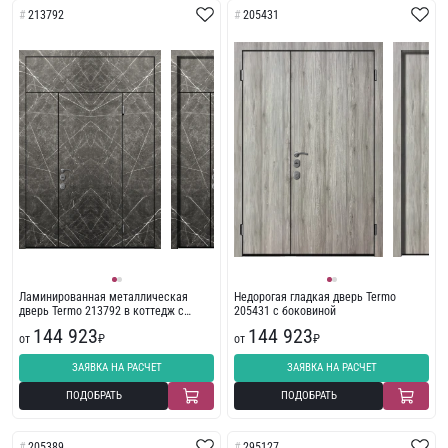
213792
205431
Ламинированная металлическая
Недорогая гладкая дверь Termo
дверь Termo 213792 в коттедж с
205431 с боковиной
пленкой ПВХ
144 923
144 923
от
₽
от
₽
ЗАЯВКА НА РАСЧЕТ
ЗАЯВКА НА РАСЧЕТ
ПОДОБРАТЬ
ПОДОБРАТЬ
205389
295127